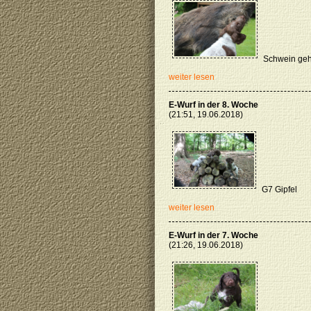
Schwein geha
weiter lesen
E-Wurf in der 8. Woche
(21:51, 19.06.2018)
G7 Gipfel
weiter lesen
E-Wurf in der 7. Woche
(21:26, 19.06.2018)