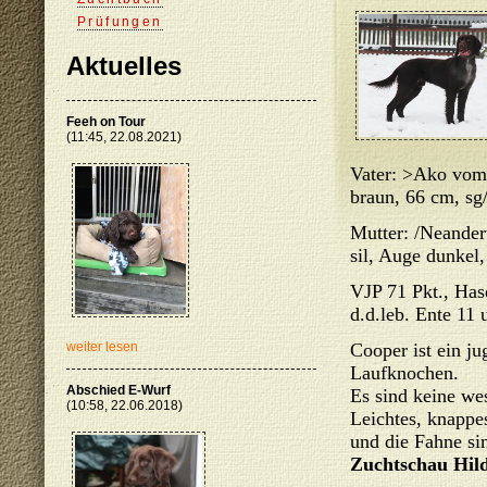
Prüfungen
Aktuelles
Feeh on Tour
(11:45, 22.08.2021)
Vater: >Ako vom
braun, 66 cm, sg
Mutter: /Neander
sil, Auge dunkel
VJP 71 Pkt., Has
d.d.leb. Ente 11 
Cooper ist ein j
weiter lesen
Laufknochen.
Abschied E-Wurf
Es sind keine we
(10:58, 22.06.2018)
Leichtes, knappe
und die Fahne si
Zuchtschau Hild