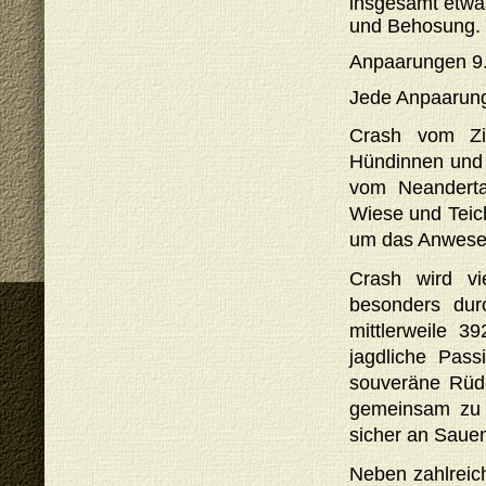
insgesamt etwa
und Behosung.
Anpaarungen 9.
Jede Anpaarung 
Crash vom Zie
Hündinnen und 
vom Neanderta
Wiese und Teic
um das Anwesen
Crash wird vi
besonders dur
mittlerweile 
jagdliche Pass
souveräne Rüde
gemeinsam zu 
sicher an Saue
Neben zahlreic