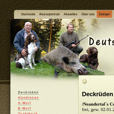
Startseite
Rasseportrait
Aktuelles
Über uns
Zwinger
Deckrüden
Deckrüden
Hündinnen
A-Wurf
/Neandertal´s C
B-Wurf
frei, gew. 02.01
Zuchtbuch