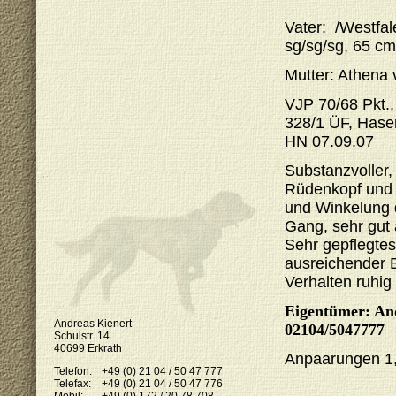
Vater:
/Westfal
sg/sg/sg, 65 cm
Mutter: Athena
VJP 70/68 Pkt.
328/1 ÜF, Hasen
HN 07.09.07
Substanzvoller
Rüdenkopf und s
und Winkelung d
Gang, sehr gut
Sehr gepflegte
ausreichender 
Verhalten ruhig
Eigentümer: And
Andreas Kienert
02104/5047777
Schulstr. 14
40699 Erkrath
Anpaarungen 1
Telefon:
+49 (0) 21 04 / 50 47 777
Telefax:
+49 (0) 21 04 / 50 47 776