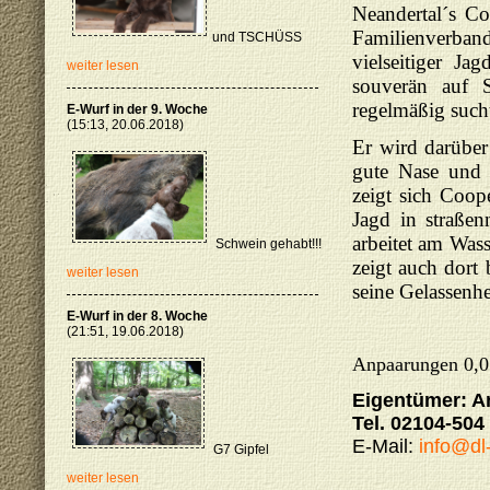
Neandertal´s Co
Familienverband 
und TSCHÜSS
vielseitiger J
weiter lesen
souverän auf 
regelmäßig such
E-Wurf in der 9. Woche
(15:13, 20.06.2018)
Er wird darüber
gute Nase und e
zeigt sich Coop
Jagd in straße
arbeitet am Was
Schwein gehabt!!!
zeigt auch dort 
weiter lesen
seine Gelassenhe
E-Wurf in der 8. Woche
(21:51, 19.06.2018)
Anpaarungen 0,0 
Eigentümer: An
Tel. 02104-504
E-Mail:
info@dl
G7 Gipfel
weiter lesen