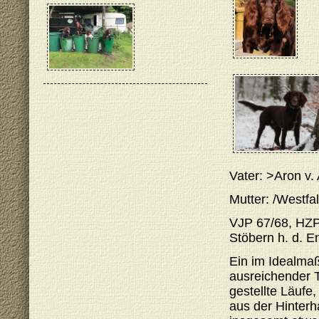
Vater: >Aron v
Mutter: /Westfa
VJP 67/68, HZP
Stöbern h. d. E
Ein im Idealmaß
ausreichender 
gestellte Läuf
aus der Hinterh