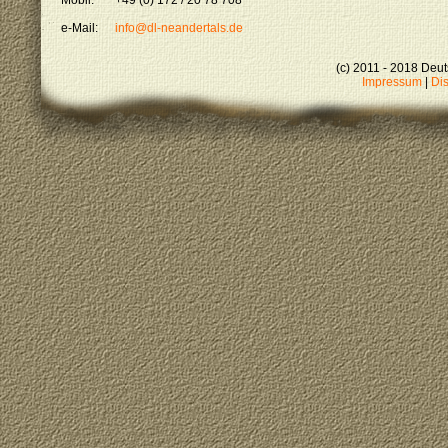
Mobil:
+49 (0) 172 / 20 78 708
e-Mail:
info@dl-neandertals.de
(c) 2011 - 2018 Deu
Impressum
|
Di